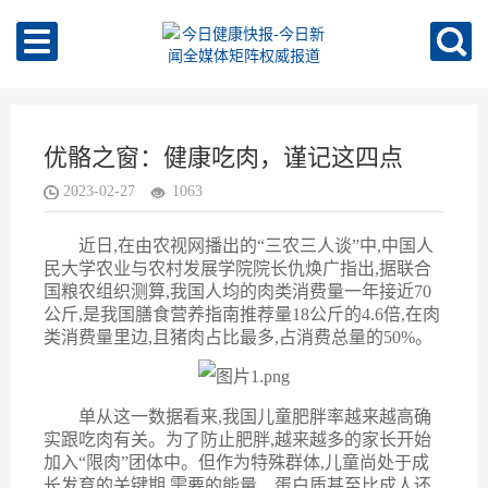
优骼之窗：健康吃肉，谨记这四点
2023-02-27
1063
近日,在
由农视网播出的“三农三人谈”中
,中国人
民大学农业与农村发展学院院长仇焕广指出,
据
联合
国粮农组织测算
,
我
国
人均的肉类消费量一年接近70
公斤,是
我国
膳食营养指南推荐量18公斤的4.6倍,在肉
类消费量里边,
且
猪肉占比最多,占消费
总量
的50%。
单从这一数据看来,我国
儿童肥胖率越来越高
确
实
跟
吃肉有关。
为了防止肥胖,越来越多的家长开始
加入“限肉”团体中。
但作为特殊群体,
儿童尚处于成
长发育的关键期,需要的能量、蛋白质甚至比成人还