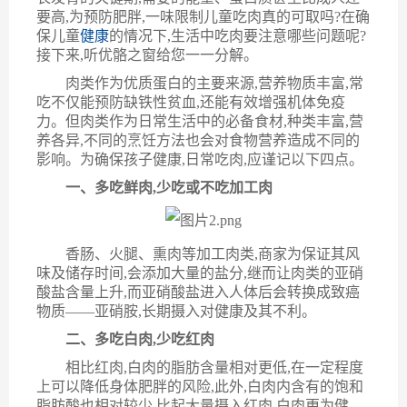
要高,为预防肥胖,一味限制儿童吃肉真的可取吗?在确
保儿童
健康
的情况下,生活中
吃肉
要注意哪些问题呢
?
接下来,听
优骼之窗
给您一一分解
。
肉类作为优质蛋白的主要来源,营养物质丰富,常
吃不仅能预防缺铁性贫血,还能有效增强机体免疫
力。但肉类作为日常生活中的必备食材,种类丰富,营
养各异,不同的烹饪方法也会对食物营养造成不同的
影响。为确保孩子健康,日常吃肉,应谨记以下四点。
一、多
吃鲜肉,少吃
或不吃
加工肉
香肠、火腿、熏肉等加工肉类,
商家
为保证其风
味及储存时间,会添加大量的盐分,继而让肉类的亚硝
酸盐含量上升,而亚硝酸盐进入人体后会转换成致癌
物质——亚硝胺,
长期摄入
对健康及其不利。
二、
多
吃白肉,少吃红肉
相比红肉,白肉的脂肪含量相对更低,在一定程度
上可以降低身体肥胖的风险,此外,白肉内含有的饱和
脂肪酸也相对较少,比起大量摄入红肉,白肉更为健