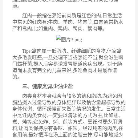
康。
红肉一般指在烹饪前肉质是红色的肉,日常生活
中常见的红肉有:牛肉、羊肉、猪肉等;白肉通常指水
产和禽肉,比如鱼肉、鸡肉、鸭肉、鹅肉等
。
Tips:禽肉属于低脂肪、纤维细腻的食物,但家禽
大多毛发旺盛,一旦处理不当或烹饪不当,就会滋生幽
门螺杆菌,摄入后容易诱发胃肠道疾病出现。对于肠
道尚未发育完全的儿童来说,多吃鱼肉才是最靠谱
的。
三、健康烹调,
少
油
少
盐
肉类食材
本身就含有较多的
钠
和脂肪,为避免因
脂肪摄入过量导致的身体肥胖以及钠含量超标导致的
身体代谢、循环缓慢而失衡等情况的发生。日常生活
中烹饪肉类食材,一定要以清淡的方式为主,比如
蒸、
煮
、炖
等
,避免
炸、烤、煎
等方式。
烹饪时
要少用
调
料,
让肉类保持原有香味、甜味
。
经过炖煮的肉类,在
食用前,
最好
把浮在汤上面的油脂去掉,
尽可能
地减少